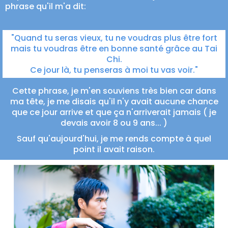
phrase qu'il m'a dit:
"Quand tu seras vieux, tu ne voudras plus être fort
mais tu voudras être en bonne santé grâce au Tai
Chi.
Ce jour là, tu penseras à moi tu vas voir."
Cette phrase, je m'en souviens très bien car dans
ma tête, je me disais qu'il n'y avait aucune chance
que ce jour arrive et que ça n'arriverait jamais ( je
devais avoir 8 ou 9 ans... )
Sauf qu'aujourd'hui, je me rends compte à quel
point il avait raison.