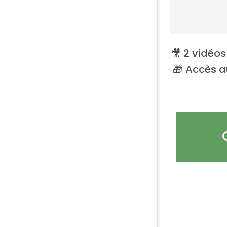
🎥 2 vidéo
🎁 Accès a