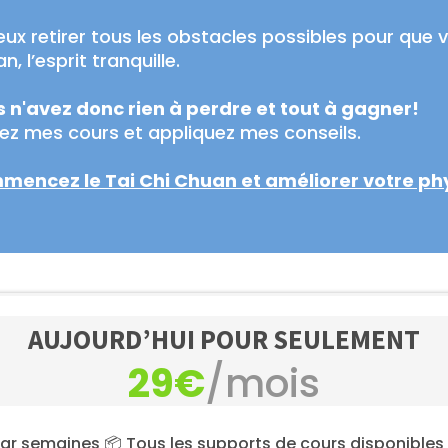
eux retirer tous les obstacles possibles pour que v
, l’esprit tranquille.
 n'avez donc rien à perdre et tout à gagner!
ez mes cours et appliquez mes conseils.
encez le Tai Chi Chuan et améliorer votre phy
AUJOURD’HUI POUR SEULEMENT
29€
/mois
par semaines 📦 Tous les supports de cours disponibles