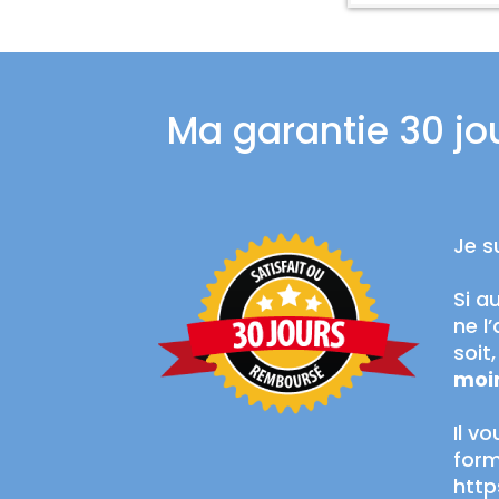
Ma garantie 30 jo
Je s
Si a
ne l
soit
moin
Il v
form
http