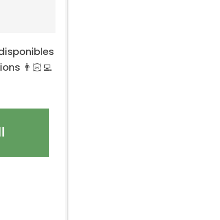
disponibles
ons 👨🏻‍💻
I