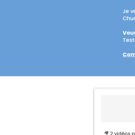
Je v
Chuan
Vous
Test
Comm
🎥 2 vidéos 