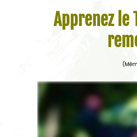
Apprenez le 
reme
(Même