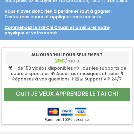
vous puissiez essayer le Tai Chi Chuan, l’esprit tranquille.
Vous n'avez donc rien à perdre et tout à gagner!
Testez mes cours et appliquez mes conseils.
Commencez le Tai Chi Chuan et améliorer votre
physique et votre santé.
AUJOURD’HUI POUR SEULEMENT
29€
/mois
🎥 + de 150 vidéos disponibles 📦 Tous les supports de
cours disponibles 🎁 Accès aux musiques utilisées 🎙
Réponses à vos questions 👨🏻‍💻 Support VIP 24/7
Oui ! JE VEUX APPRENDRE LE TAI CHI
Paiement 100% sécurisé